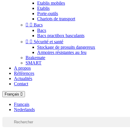
Etablis mobiles
Etablis
Porte-outils
Chariots de transport


Bacs
Bacs
Bacs practibox basculants


Sécurité et santé
Stockage de prosuits dangereux
Armoires résistantes au feu
Brakemate
SMART
A propos
Références
Actualités
Contact
Français
Français
Nederlands