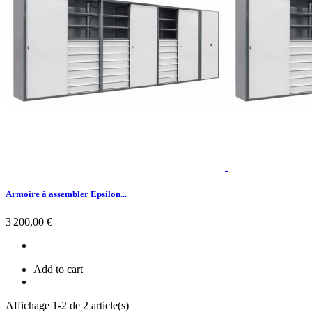
Armoire à assembler Epsilon...
Prix
3 200,00 €
Add to cart
Affichage 1-2 de 2 article(s)