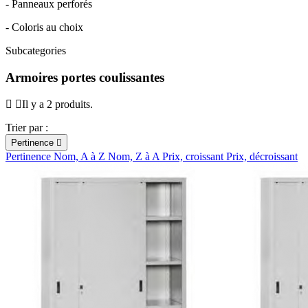
- Panneaux perforés
- Coloris au choix
Subcategories
Armoires portes coulissantes
Il y a 2 produits.
Trier par :
Pertinence

Pertinence
Nom, A à Z
Nom, Z à A
Prix, croissant
Prix, décroissant