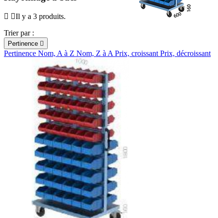
Il y a 3 produits.
Trier par :
Pertinence

Pertinence
Nom, A à Z
Nom, Z à A
Prix, croissant
Prix, décroissant