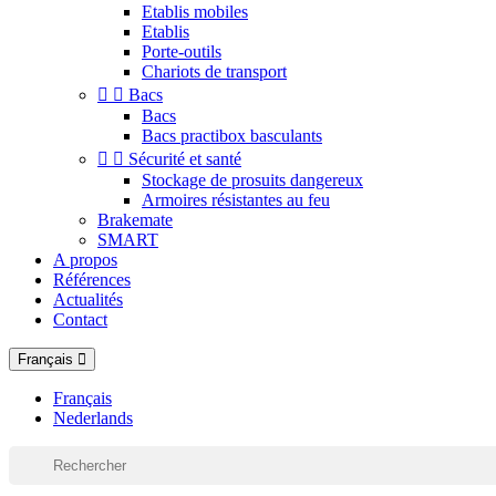
Etablis mobiles
Etablis
Porte-outils
Chariots de transport


Bacs
Bacs
Bacs practibox basculants


Sécurité et santé
Stockage de prosuits dangereux
Armoires résistantes au feu
Brakemate
SMART
A propos
Références
Actualités
Contact
Français
Français
Nederlands