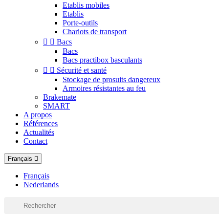
Etablis mobiles
Etablis
Porte-outils
Chariots de transport


Bacs
Bacs
Bacs practibox basculants


Sécurité et santé
Stockage de prosuits dangereux
Armoires résistantes au feu
Brakemate
SMART
A propos
Références
Actualités
Contact
Français
Français
Nederlands