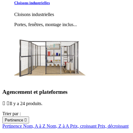
Cloisons industrielles
Cloisons industrielles
Portes, fenêtres, montage inclus...
Agencement et plateformes
Il y a 24 produits.
Trier par :
Pertinence

Pertinence
Nom, A à Z
Nom, Z à A
Prix, croissant
Prix, décroissant