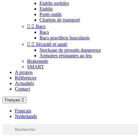
Etablis mobiles
Etablis
Porte-outils
Chariots de transport


Bacs
Bacs
Bacs practibox basculants


Sécurité et santé
Stockage de prosuits dangereux
Armoires résistantes au feu
Brakemate
SMART
A propos
Références
Actualités
Contact
Français
Français
Nederlands