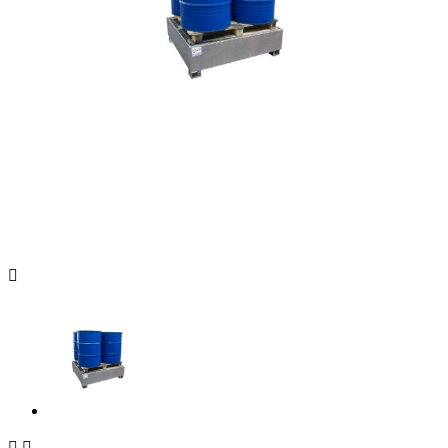


