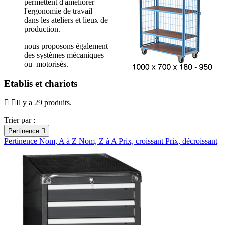
permettent d'améliorer
l'ergonomie de travail
dans les ateliers et lieux de
production.
nous proposons également
des systèmes mécaniques
ou motorisés.
Etablis et chariots
Il y a 29 produits.
Trier par :
Pertinence

Pertinence
Nom, A à Z
Nom, Z à A
Prix, croissant
Prix, décroissant