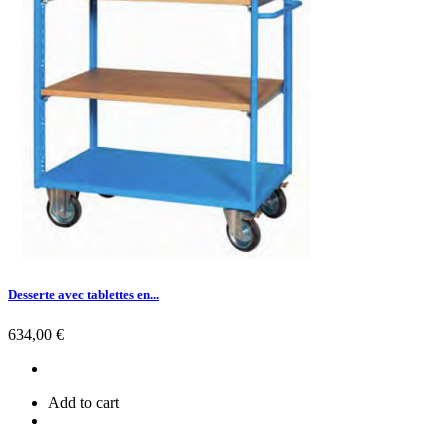
Desserte avec tablettes en...
Prix
634,00 €
Add to cart