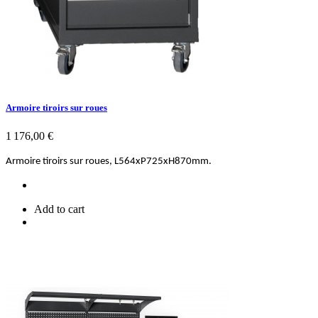
Armoire tiroirs sur roues
Prix
1 176,00 €
Armoire tiroirs sur roues, L564xP725xH870mm.
Add to cart