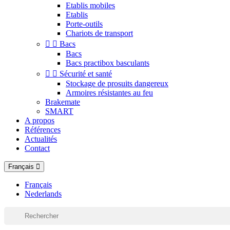
Etablis mobiles
Etablis
Porte-outils
Chariots de transport


Bacs
Bacs
Bacs practibox basculants


Sécurité et santé
Stockage de prosuits dangereux
Armoires résistantes au feu
Brakemate
SMART
A propos
Références
Actualités
Contact
Français
Français
Nederlands