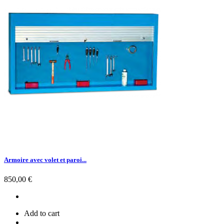
Armoire avec volet et paroi...
Prix
850,00 €
Add to cart