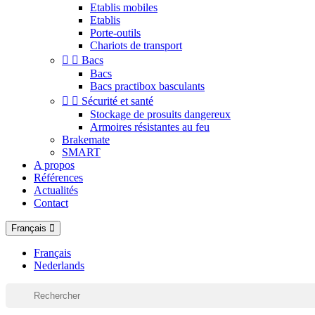
Etablis mobiles
Etablis
Porte-outils
Chariots de transport


Bacs
Bacs
Bacs practibox basculants


Sécurité et santé
Stockage de prosuits dangereux
Armoires résistantes au feu
Brakemate
SMART
A propos
Références
Actualités
Contact
Français
Français
Nederlands