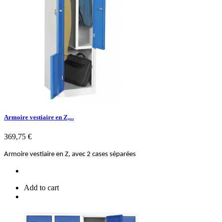
Armoire vestiaire en Z,...
Prix
369,75 €
Armoire vestiaire en Z, avec 2 cases séparées
Add to cart