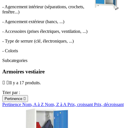
- Agencement intérieur (séparations, crochets,
fenêtre...)
- Agencement extérieur (bancs, ...)
- Accessoires (prises électriques, ventilation, ...)
- Type de serrure (clé, électroniques, ...)
- Coloris
Subcategories
Armoires vestiaire
Il y a 17 produits.
Trier par :
Pertinence

Pertinence
Nom, A à Z
Nom, Z à A
Prix, croissant
Prix, décroissant