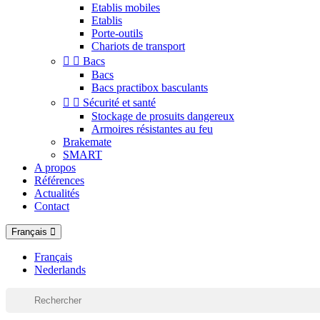
Etablis mobiles
Etablis
Porte-outils
Chariots de transport


Bacs
Bacs
Bacs practibox basculants


Sécurité et santé
Stockage de prosuits dangereux
Armoires résistantes au feu
Brakemate
SMART
A propos
Références
Actualités
Contact
Français
Français
Nederlands