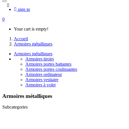
sign in
0
Your cart is empty!
Accueil
Armoires métalliques
Armoires métalliques
Armoires tiroirs
Armoires portes battantes
Armoires portes coulissantes
Armoires ordinateur
Armoires vestiaire
Armoires à volet
Armoires métalliques
Subcategories