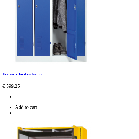
Vestiaire kast industrie...
Prijs
€ 599,25
Add to cart