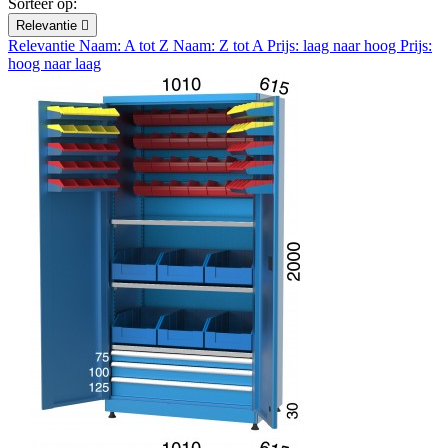
Sorteer op:
Relevantie

Relevantie
Naam: A tot Z
Naam: Z tot A
Prijs: laag naar hoog
Prijs:
hoog naar laag