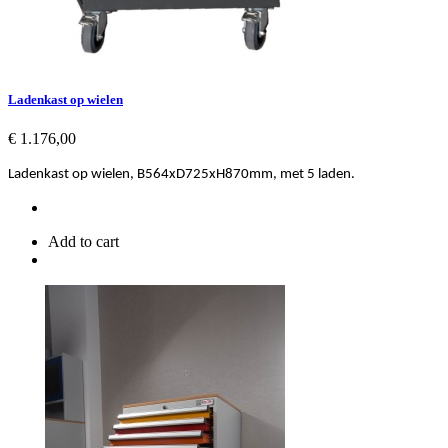
Ladenkast op wielen
Prijs
€ 1.176,00
Ladenkast op wielen, B564xD725xH870mm, met 5 laden.
Add to cart