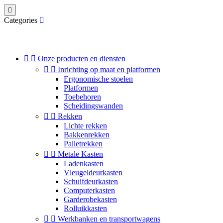

Categories


Onze producten en diensten


Inrichting op maat en platformen
Ergonomische stoelen
Platformen
Toebehoren
Scheidingswanden


Rekken
Lichte rekken
Bakkenrekken
Palletrekken


Metale Kasten
Ladenkasten
Vleugeldeurkasten
Schuifdeurkasten
Computerkasten
Garderobekasten
Rolluikkasten


Werkbanken en transportwagens