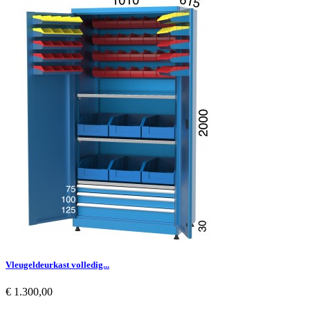
Vleugeldeurkast volledig...
Prijs
€ 1.300,00