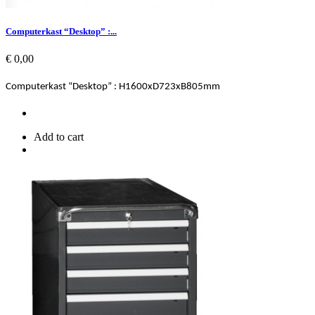
Computerkast “Desktop” :...
Prijs
€ 0,00
Computerkast “Desktop” : H1600xD723xB805mm
Add to cart