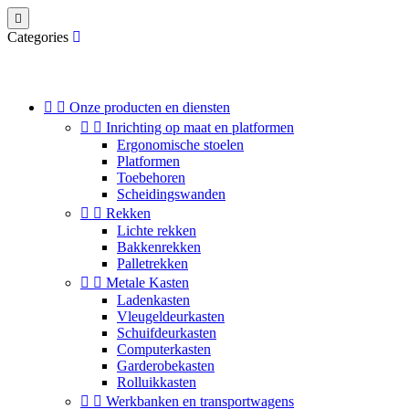

Categories


Onze producten en diensten


Inrichting op maat en platformen
Ergonomische stoelen
Platformen
Toebehoren
Scheidingswanden


Rekken
Lichte rekken
Bakkenrekken
Palletrekken


Metale Kasten
Ladenkasten
Vleugeldeurkasten
Schuifdeurkasten
Computerkasten
Garderobekasten
Rolluikkasten


Werkbanken en transportwagens