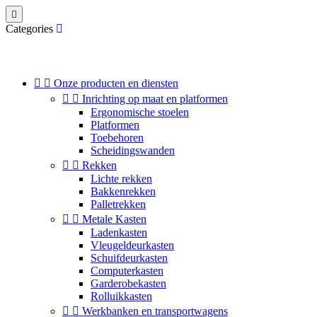

Categories


Onze producten en diensten


Inrichting op maat en platformen
Ergonomische stoelen
Platformen
Toebehoren
Scheidingswanden


Rekken
Lichte rekken
Bakkenrekken
Palletrekken


Metale Kasten
Ladenkasten
Vleugeldeurkasten
Schuifdeurkasten
Computerkasten
Garderobekasten
Rolluikkasten


Werkbanken en transportwagens