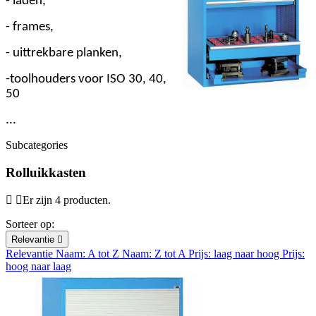
- laden,
-
frames,
- uittrekbare planken,
-toolhouders voor ISO 30, 40,
50
...
Subcategories
Rolluikkasten
Er zijn 4 producten.
Sorteer op:
Relevantie

Relevantie
Naam: A tot Z
Naam: Z tot A
Prijs: laag naar hoog
Prijs:
hoog naar laag