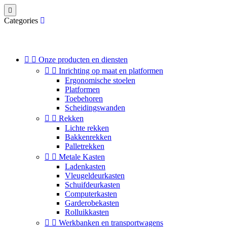

Categories


Onze producten en diensten


Inrichting op maat en platformen
Ergonomische stoelen
Platformen
Toebehoren
Scheidingswanden


Rekken
Lichte rekken
Bakkenrekken
Palletrekken


Metale Kasten
Ladenkasten
Vleugeldeurkasten
Schuifdeurkasten
Computerkasten
Garderobekasten
Rolluikkasten


Werkbanken en transportwagens