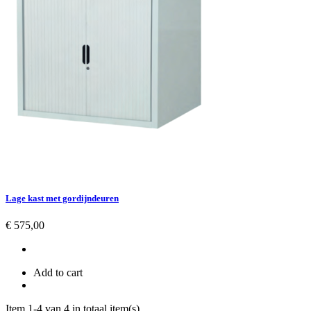
Lage kast met gordijndeuren
Prijs
€ 575,00
Add to cart
Item 1-4 van 4 in totaal item(s)