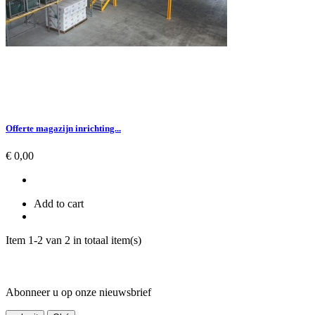
Offerte magazijn inrichting...
Prijs
€ 0,00
Add to cart
Item 1-2 van 2 in totaal item(s)
Abonneer u op onze nieuwsbrief