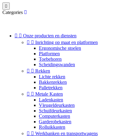

Categories


Onze producten en diensten


Inrichting op maat en platformen
Ergonomische stoelen
Platformen
Toebehoren
Scheidingswanden


Rekken
Lichte rekken
Bakkenrekken
Palletrekken


Metale Kasten
Ladenkasten
Vleugeldeurkasten
Schuifdeurkasten
Computerkasten
Garderobekasten
Rolluikkasten


Werkbanken en transportwagens