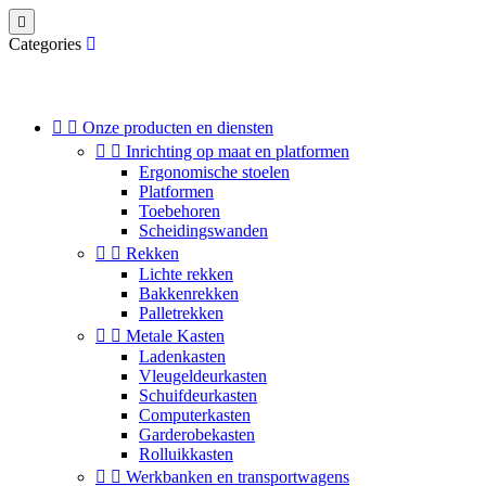

Categories


Onze producten en diensten


Inrichting op maat en platformen
Ergonomische stoelen
Platformen
Toebehoren
Scheidingswanden


Rekken
Lichte rekken
Bakkenrekken
Palletrekken


Metale Kasten
Ladenkasten
Vleugeldeurkasten
Schuifdeurkasten
Computerkasten
Garderobekasten
Rolluikkasten


Werkbanken en transportwagens