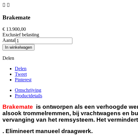


Brakemate
€ 13.900,00
Exclusief belasting
Aantal
In winkelwagen
Delen
Delen
Tweet
Pinterest
Omschrijving
Productdetails
Brakemate
is ontworpen als een verhoogde wer
alsook trommelremmen, bij vrachtwagens en b
vervanging van het remsysteem. Het vermindert
.
Elimineert manueel draagwerk.