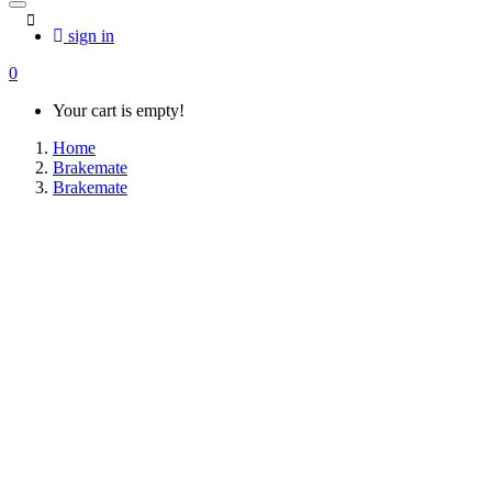
sign in
0
Your cart is empty!
Home
Brakemate
Brakemate