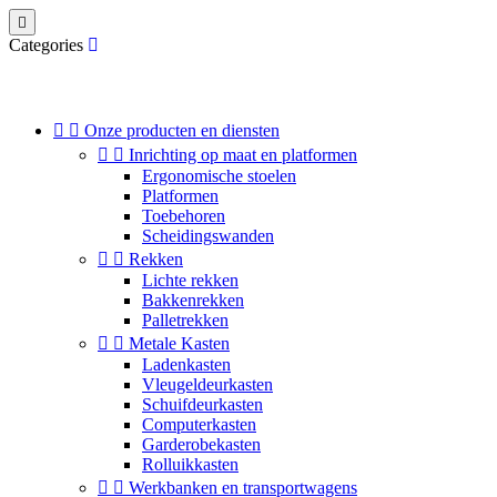

Categories


Onze producten en diensten


Inrichting op maat en platformen
Ergonomische stoelen
Platformen
Toebehoren
Scheidingswanden


Rekken
Lichte rekken
Bakkenrekken
Palletrekken


Metale Kasten
Ladenkasten
Vleugeldeurkasten
Schuifdeurkasten
Computerkasten
Garderobekasten
Rolluikkasten


Werkbanken en transportwagens