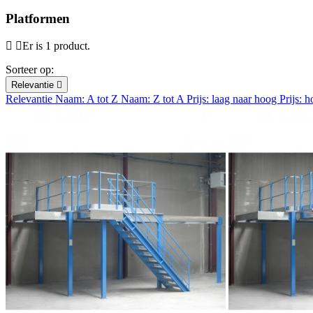
Platformen
Er is 1 product.
Sorteer op:
Relevantie

Relevantie
Naam: A tot Z
Naam: Z tot A
Prijs: laag naar hoog
Prijs: 