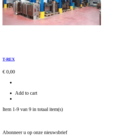
T-REX
Prijs
€ 0,00
Add to cart
Item 1-9 van 9 in totaal item(s)
Abonneer u op onze nieuwsbrief