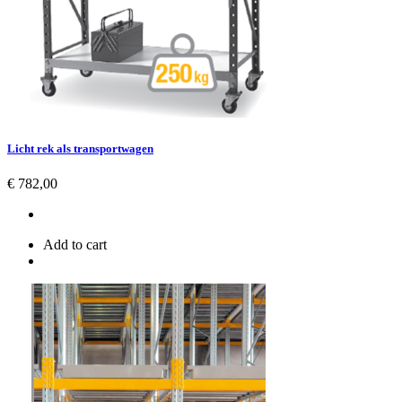
Licht rek als transportwagen
Prijs
€ 782,00
Add to cart