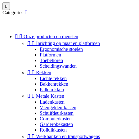

Categories


Onze producten en diensten


Inrichting op maat en platformen
Ergonomische stoelen
Platformen
Toebehoren
Scheidingswanden


Rekken
Lichte rekken
Bakkenrekken
Palletrekken


Metale Kasten
Ladenkasten
Vleugeldeurkasten
Schuifdeurkasten
Computerkasten
Garderobekasten
Rolluikkasten


Werkbanken en transportwagens