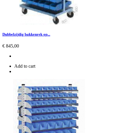
Dubbelzijdig bakkenrek op...
Prijs
€ 845,00
Add to cart