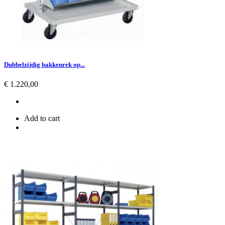
Dubbelzijdig bakkenrek op...
Prijs
€ 1.220,00
Add to cart