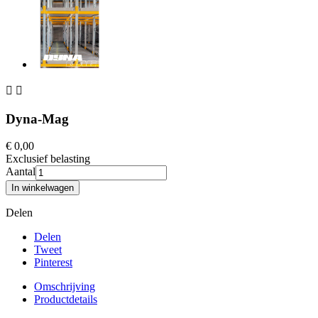


Dyna-Mag
€ 0,00
Exclusief belasting
Aantal
In winkelwagen
Delen
Delen
Tweet
Pinterest
Omschrijving
Productdetails