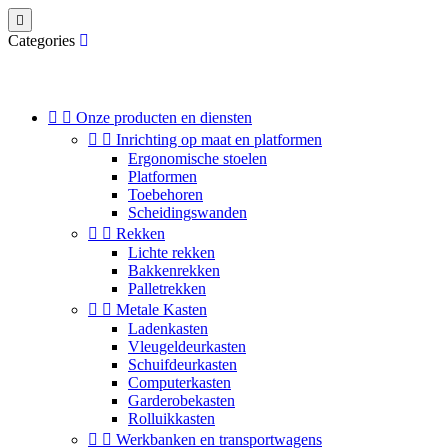

Categories


Onze producten en diensten


Inrichting op maat en platformen
Ergonomische stoelen
Platformen
Toebehoren
Scheidingswanden


Rekken
Lichte rekken
Bakkenrekken
Palletrekken


Metale Kasten
Ladenkasten
Vleugeldeurkasten
Schuifdeurkasten
Computerkasten
Garderobekasten
Rolluikkasten


Werkbanken en transportwagens