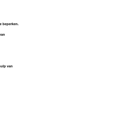
e beperken.
van
hulp van