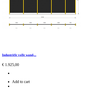
Industriële volle wand,...
Prijs
€ 1.925,00
Add to cart