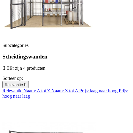
Subcategories
Scheidingswanden
Er zijn 4 producten.
Sorteer op:
Relevantie

Relevantie
Naam: A tot Z
Naam: Z tot A
Prijs: laag naar hoog
Prijs:
hoog naar laag