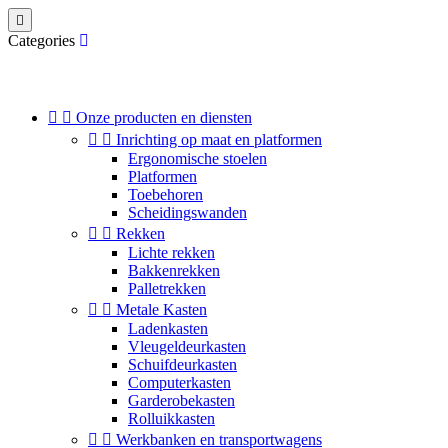

Categories


Onze producten en diensten


Inrichting op maat en platformen
Ergonomische stoelen
Platformen
Toebehoren
Scheidingswanden


Rekken
Lichte rekken
Bakkenrekken
Palletrekken


Metale Kasten
Ladenkasten
Vleugeldeurkasten
Schuifdeurkasten
Computerkasten
Garderobekasten
Rolluikkasten


Werkbanken en transportwagens