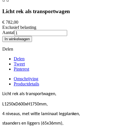
Licht rek als transportwagen
€ 782,00
Exclusief belasting
Aantal
In winkelwagen
Delen
Delen
Tweet
Pinterest
Omschrijving
Productdetails
Licht rek als transportwagen,
L1250xD600xH1750mm,
4 niveaus, met witte laminaat legplanken,
s
taanders en liggers (65x36mm),