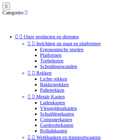

Categories


Onze producten en diensten


Inrichting op maat en platformen
Ergonomische stoelen
Platformen
Toebehoren
Scheidingswanden


Rekken
Lichte rekken
Bakkenrekken
Palletrekken


Metale Kasten
Ladenkasten
Vleugeldeurkasten
Schuifdeurkasten
Computerkasten
Garderobekasten
Rolluikkasten


Werkbanken en transportwagens