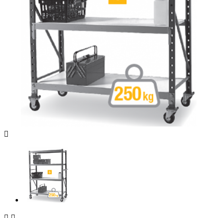


