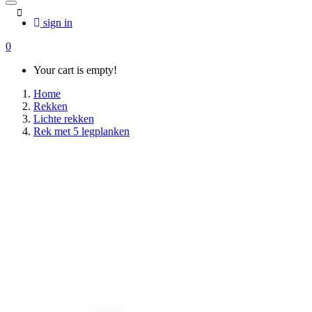
sign in
0
Your cart is empty!
Home
Rekken
Lichte rekken
Rek met 5 legplanken