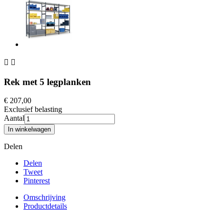


Rek met 5 legplanken
€ 207,00
Exclusief belasting
Aantal
In winkelwagen
Delen
Delen
Tweet
Pinterest
Omschrijving
Productdetails