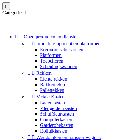

Categories


Onze producten en diensten


Inrichting op maat en platformen
Ergonomische stoelen
Platformen
Toebehoren
Scheidingswanden


Rekken
Lichte rekken
Bakkenrekken
Palletrekken


Metale Kasten
Ladenkasten
Vleugeldeurkasten
Schuifdeurkasten
Computerkasten
Garderobekasten
Rolluikkasten


Werkbanken en transportwagens