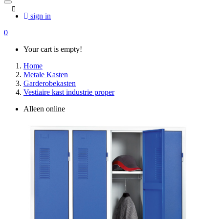
sign in
0
Your cart is empty!
Home
Metale Kasten
Garderobekasten
Vestiaire kast industrie proper
Alleen online