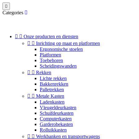

Categories


Onze producten en diensten


Inrichting op maat en platformen
Ergonomische stoelen
Platformen
Toebehoren
Scheidingswanden


Rekken
Lichte rekken
Bakkenrekken
Palletrekken


Metale Kasten
Ladenkasten
Vleugeldeurkasten
Schuifdeurkasten
Computerkasten
Garderobekasten
Rolluikkasten


Werkbanken en transportwagens