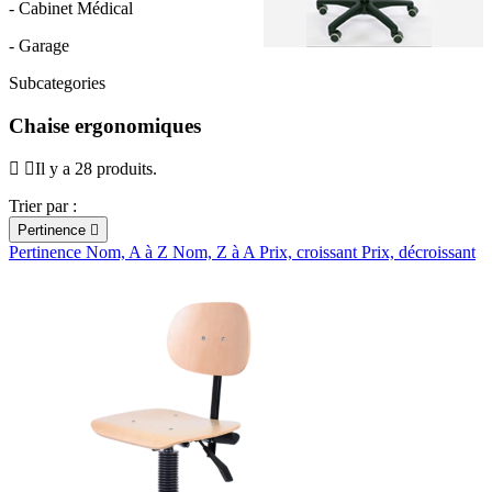
- Cabinet Médical
- Garage
Subcategories
Chaise ergonomiques
Il y a 28 produits.
Trier par :
Pertinence

Pertinence
Nom, A à Z
Nom, Z à A
Prix, croissant
Prix, décroissant