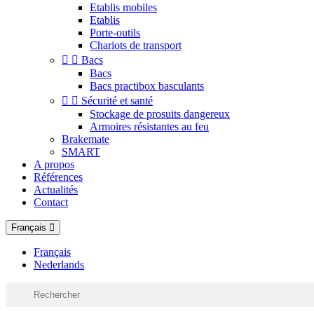
Etablis mobiles
Etablis
Porte-outils
Chariots de transport


Bacs
Bacs
Bacs practibox basculants


Sécurité et santé
Stockage de prosuits dangereux
Armoires résistantes au feu
Brakemate
SMART
A propos
Références
Actualités
Contact
Français
Français
Nederlands