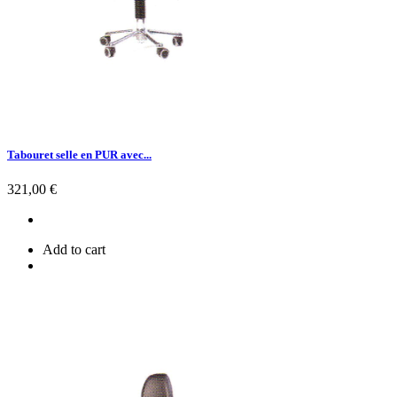
Tabouret selle en PUR avec...
Prix
321,00 €
Add to cart