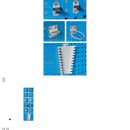


