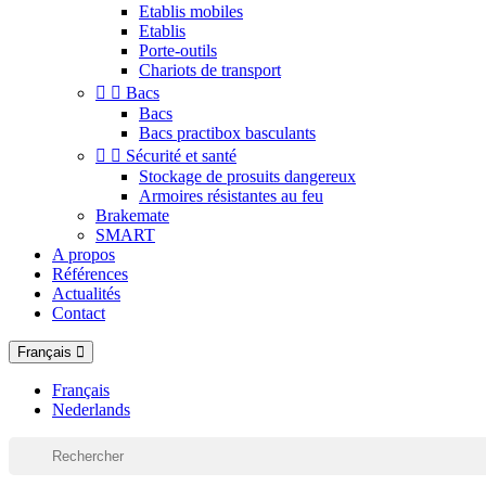
Etablis mobiles
Etablis
Porte-outils
Chariots de transport


Bacs
Bacs
Bacs practibox basculants


Sécurité et santé
Stockage de prosuits dangereux
Armoires résistantes au feu
Brakemate
SMART
A propos
Références
Actualités
Contact
Français
Français
Nederlands