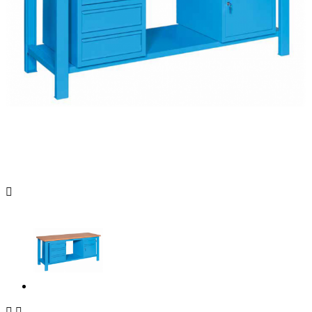


