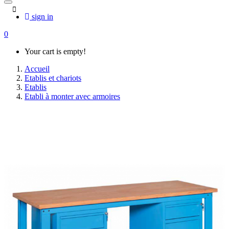
sign in
0
Your cart is empty!
Accueil
Etablis et chariots
Etablis
Etabli à monter avec armoires