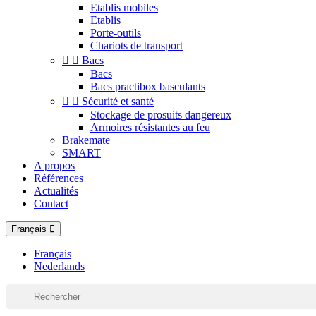
Etablis mobiles
Etablis
Porte-outils
Chariots de transport


Bacs
Bacs
Bacs practibox basculants


Sécurité et santé
Stockage de prosuits dangereux
Armoires résistantes au feu
Brakemate
SMART
A propos
Références
Actualités
Contact
Français
Français
Nederlands