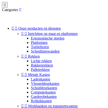

Categories


Onze producten en diensten


Inrichting op maat en platformen
Ergonomische stoelen
Platformen
Toebehoren
Scheidingswanden


Rekken
Lichte rekken
Bakkenrekken
Palletrekken


Metale Kasten
Ladenkasten
Vleugeldeurkasten
Schuifdeurkasten
Computerkasten
Garderobekasten
Rolluikkasten


Werkbanken en transportwagens