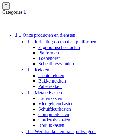

Categories


Onze producten en diensten


Inrichting op maat en platformen
Ergonomische stoelen
Platformen
Toebehoren
Scheidingswanden


Rekken
Lichte rekken
Bakkenrekken
Palletrekken


Metale Kasten
Ladenkasten
Vleugeldeurkasten
Schuifdeurkasten
Computerkasten
Garderobekasten
Rolluikkasten


Werkbanken en transportwagens