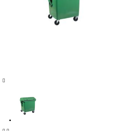


