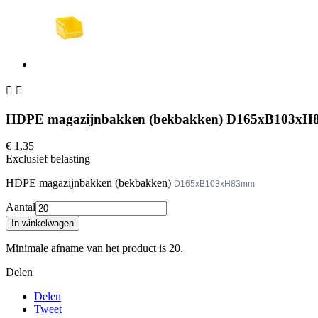


HDPE magazijnbakken (bekbakken) D165xB103x
€ 1,35
Exclusief belasting
HDPE magazijnbakken (bekbakken)
D165xB103xH83mm
Aantal
In winkelwagen
Minimale afname van het product is 20.
Delen
Delen
Tweet