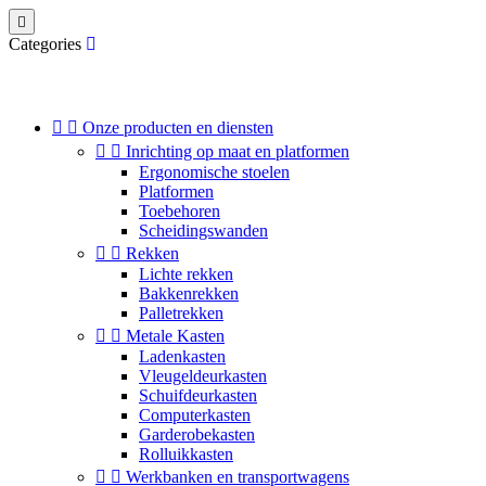

Categories


Onze producten en diensten


Inrichting op maat en platformen
Ergonomische stoelen
Platformen
Toebehoren
Scheidingswanden


Rekken
Lichte rekken
Bakkenrekken
Palletrekken


Metale Kasten
Ladenkasten
Vleugeldeurkasten
Schuifdeurkasten
Computerkasten
Garderobekasten
Rolluikkasten


Werkbanken en transportwagens