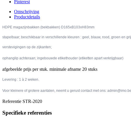
Pinterest
Omschrijving
Productdetails
HDPE magazijnbakken (bekbakken)
D165xB103xH83mm
stapelbaar; beschikbaar in verschillende kleuren : geel, blauw, rood, groen en grij
verstevigingen op de zijkanten;
ophanglip achteraan; ingebouwde etikethouder (etiketten apart verkrijgbaar
)
afgebeelde prijs per stuk. minimale afname 20 stuks
Levering : 1 à 2 weken.
Voor kleinere of grotere aantalen, neemt u gerust contact met ons: admin@imo.
Referentie
STR-2020
Specifieke referenties