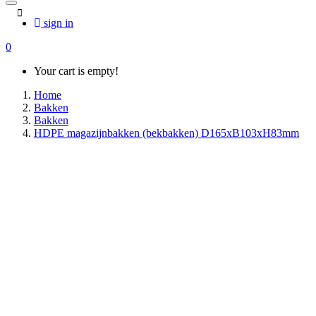
sign in
0
Your cart is empty!
Home
Bakken
Bakken
HDPE magazijnbakken (bekbakken) D165xB103xH83mm