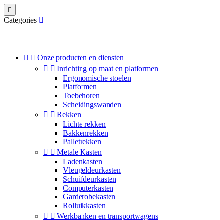

Categories


Onze producten en diensten


Inrichting op maat en platformen
Ergonomische stoelen
Platformen
Toebehoren
Scheidingswanden


Rekken
Lichte rekken
Bakkenrekken
Palletrekken


Metale Kasten
Ladenkasten
Vleugeldeurkasten
Schuifdeurkasten
Computerkasten
Garderobekasten
Rolluikkasten


Werkbanken en transportwagens