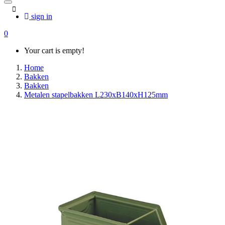
sign in
0
Your cart is empty!
Home
Bakken
Bakken
Metalen stapelbakken L230xB140xH125mm