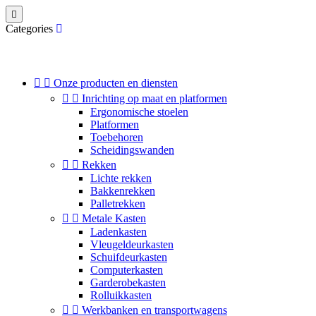

Categories


Onze producten en diensten


Inrichting op maat en platformen
Ergonomische stoelen
Platformen
Toebehoren
Scheidingswanden


Rekken
Lichte rekken
Bakkenrekken
Palletrekken


Metale Kasten
Ladenkasten
Vleugeldeurkasten
Schuifdeurkasten
Computerkasten
Garderobekasten
Rolluikkasten


Werkbanken en transportwagens