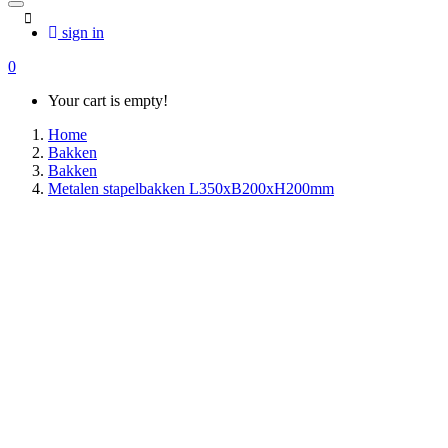
sign in
0
Your cart is empty!
Home
Bakken
Bakken
Metalen stapelbakken L350xB200xH200mm