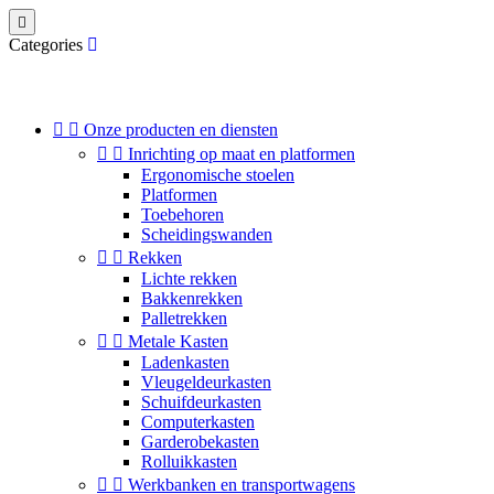

Categories


Onze producten en diensten


Inrichting op maat en platformen
Ergonomische stoelen
Platformen
Toebehoren
Scheidingswanden


Rekken
Lichte rekken
Bakkenrekken
Palletrekken


Metale Kasten
Ladenkasten
Vleugeldeurkasten
Schuifdeurkasten
Computerkasten
Garderobekasten
Rolluikkasten


Werkbanken en transportwagens