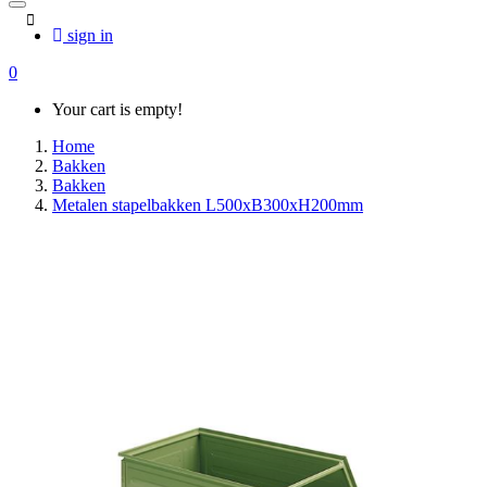
sign in
0
Your cart is empty!
Home
Bakken
Bakken
Metalen stapelbakken L500xB300xH200mm