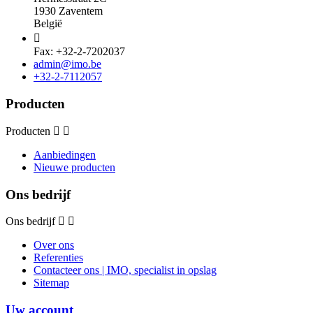
1930 Zaventem
België

Fax: +32-2-7202037
admin@imo.be
+32-2-7112057
Producten
Producten
Aanbiedingen
Nieuwe producten
Ons bedrijf
Ons bedrijf
Over ons
Referenties
Contacteer ons | IMO, specialist in opslag
Sitemap
Uw account