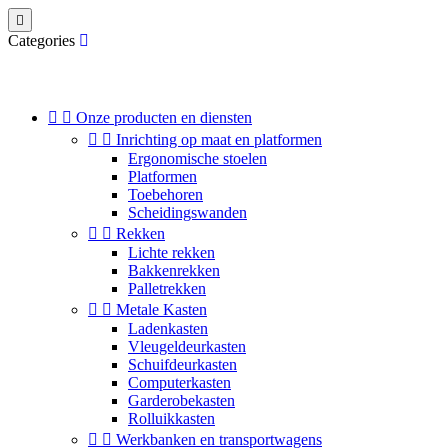

Categories


Onze producten en diensten


Inrichting op maat en platformen
Ergonomische stoelen
Platformen
Toebehoren
Scheidingswanden


Rekken
Lichte rekken
Bakkenrekken
Palletrekken


Metale Kasten
Ladenkasten
Vleugeldeurkasten
Schuifdeurkasten
Computerkasten
Garderobekasten
Rolluikkasten


Werkbanken en transportwagens