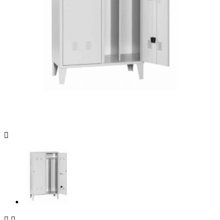


