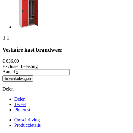


Vestiaire kast brandweer
€ 636,00
Exclusief belasting
Aantal
In winkelwagen
Delen
Delen
Tweet
Pinterest
Omschrijving
Productdetails