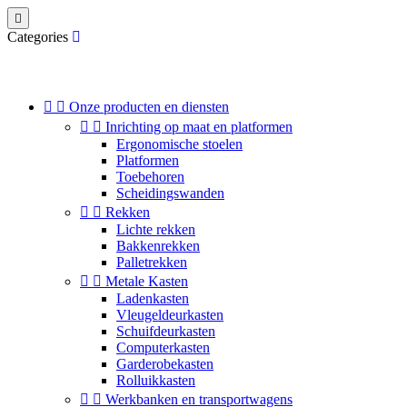

Categories


Onze producten en diensten


Inrichting op maat en platformen
Ergonomische stoelen
Platformen
Toebehoren
Scheidingswanden


Rekken
Lichte rekken
Bakkenrekken
Palletrekken


Metale Kasten
Ladenkasten
Vleugeldeurkasten
Schuifdeurkasten
Computerkasten
Garderobekasten
Rolluikkasten


Werkbanken en transportwagens