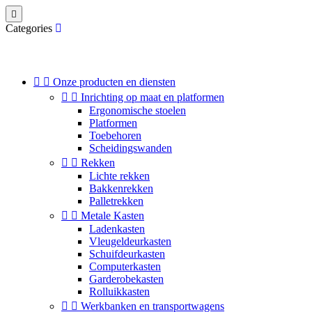

Categories


Onze producten en diensten


Inrichting op maat en platformen
Ergonomische stoelen
Platformen
Toebehoren
Scheidingswanden


Rekken
Lichte rekken
Bakkenrekken
Palletrekken


Metale Kasten
Ladenkasten
Vleugeldeurkasten
Schuifdeurkasten
Computerkasten
Garderobekasten
Rolluikkasten


Werkbanken en transportwagens