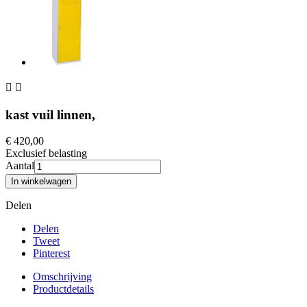


kast vuil linnen,
€ 420,00
Exclusief belasting
Aantal
In winkelwagen
Delen
Delen
Tweet
Pinterest
Omschrijving
Productdetails