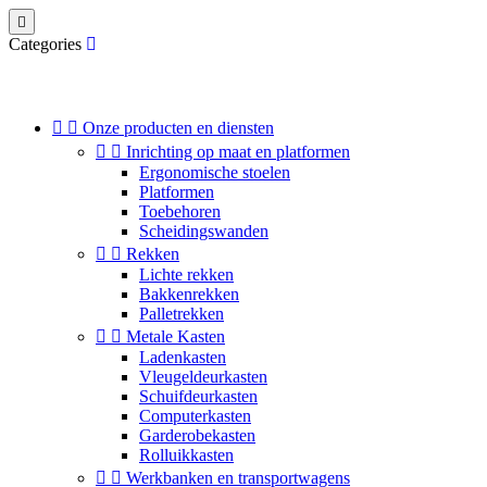

Categories


Onze producten en diensten


Inrichting op maat en platformen
Ergonomische stoelen
Platformen
Toebehoren
Scheidingswanden


Rekken
Lichte rekken
Bakkenrekken
Palletrekken


Metale Kasten
Ladenkasten
Vleugeldeurkasten
Schuifdeurkasten
Computerkasten
Garderobekasten
Rolluikkasten


Werkbanken en transportwagens