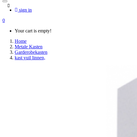
sign in
0
Your cart is empty!
Home
Metale Kasten
Garderobekasten
kast vuil linnen,