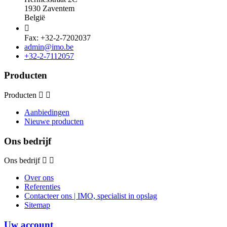
1930 Zaventem
België

Fax: +32-2-7202037
admin@imo.be
+32-2-7112057
Producten
Producten
Aanbiedingen
Nieuwe producten
Ons bedrijf
Ons bedrijf
Over ons
Referenties
Contacteer ons | IMO, specialist in opslag
Sitemap
Uw account