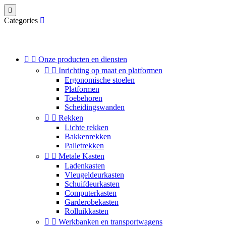

Categories


Onze producten en diensten


Inrichting op maat en platformen
Ergonomische stoelen
Platformen
Toebehoren
Scheidingswanden


Rekken
Lichte rekken
Bakkenrekken
Palletrekken


Metale Kasten
Ladenkasten
Vleugeldeurkasten
Schuifdeurkasten
Computerkasten
Garderobekasten
Rolluikkasten


Werkbanken en transportwagens