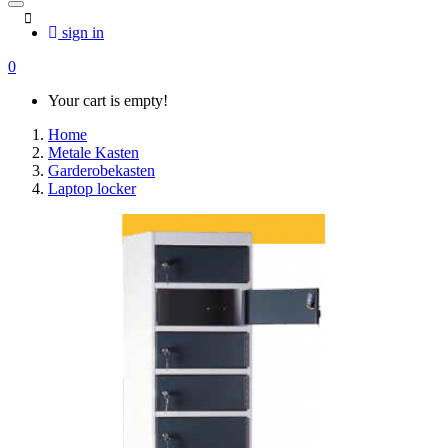
sign in
0
Your cart is empty!
Home
Metale Kasten
Garderobekasten
Laptop locker