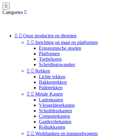

Categories


Onze producten en diensten


Inrichting op maat en platformen
Ergonomische stoelen
Platformen
Toebehoren
Scheidingswanden


Rekken
Lichte rekken
Bakkenrekken
Palletrekken


Metale Kasten
Ladenkasten
Vleugeldeurkasten
Schuifdeurkasten
Computerkasten
Garderobekasten
Rolluikkasten


Werkbanken en transportwagens