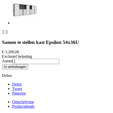


Samen te stellen kast Epsilon 54x36U
€ 3.200,00
Exclusief belasting
Aantal
In winkelwagen
Delen
Delen
Tweet
Pinterest
Omschrijving
Productdetails