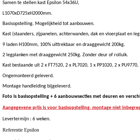
Samen te stellen kast Epsilon 54x36U,
L1070xD725xH2000mm.
Basisopstelling. Mogelijkheid tot aanbouwen.
K
ast (staanders, zijpanelen, achterwanden, dak en vloerplaat en leg
9 laden H100mm, 100% uittrekbaar en draaggewicht 200kg.
2 legplanken met draaggewicht 250kg. Zonder deur of rolluik.
Kast bestaande uit 2 x FT7520, 2 x PL7020, 1 x PP1020, 2 x PU9770,
Ongemonteerd geleverd.
Montage handleiding bijgeleverd.
Foto is basisopstelling + 6 aanbouwsecties met deuren en versch
Aangegevene prijs is voor basisopstelling, montage niet inbegre
Levertermijn : 6 weken.
Referentie
Epsilon