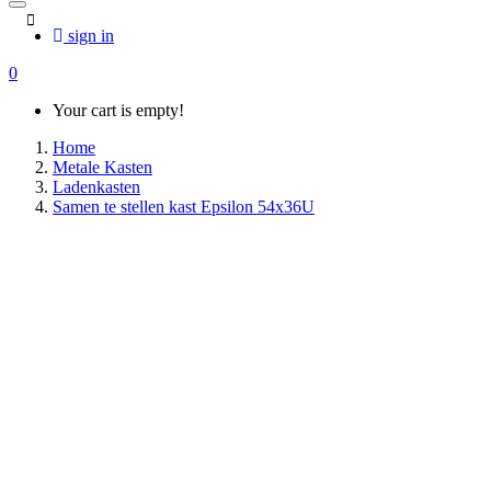
sign in
0
Your cart is empty!
Home
Metale Kasten
Ladenkasten
Samen te stellen kast Epsilon 54x36U