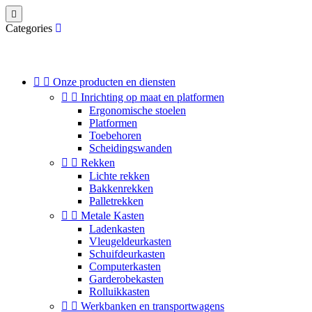

Categories


Onze producten en diensten


Inrichting op maat en platformen
Ergonomische stoelen
Platformen
Toebehoren
Scheidingswanden


Rekken
Lichte rekken
Bakkenrekken
Palletrekken


Metale Kasten
Ladenkasten
Vleugeldeurkasten
Schuifdeurkasten
Computerkasten
Garderobekasten
Rolluikkasten


Werkbanken en transportwagens