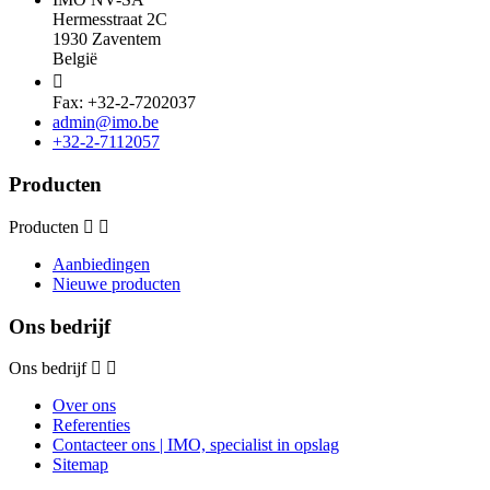
Hermesstraat 2C
1930 Zaventem
België

Fax: +32-2-7202037
admin@imo.be
+32-2-7112057
Producten
Producten
Aanbiedingen
Nieuwe producten
Ons bedrijf
Ons bedrijf
Over ons
Referenties
Contacteer ons | IMO, specialist in opslag
Sitemap