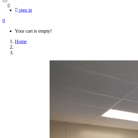
sign in
0
Your cart is empty!
Home