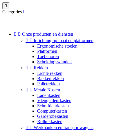

Categories


Onze producten en diensten


Inrichting op maat en platformen
Ergonomische stoelen
Platformen
Toebehoren
Scheidingswanden


Rekken
Lichte rekken
Bakkenrekken
Palletrekken


Metale Kasten
Ladenkasten
Vleugeldeurkasten
Schuifdeurkasten
Computerkasten
Garderobekasten
Rolluikkasten


Werkbanken en transportwagens