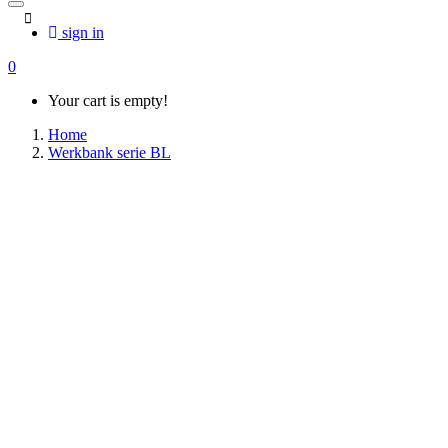
sign in
0
Your cart is empty!
Home
Werkbank serie BL