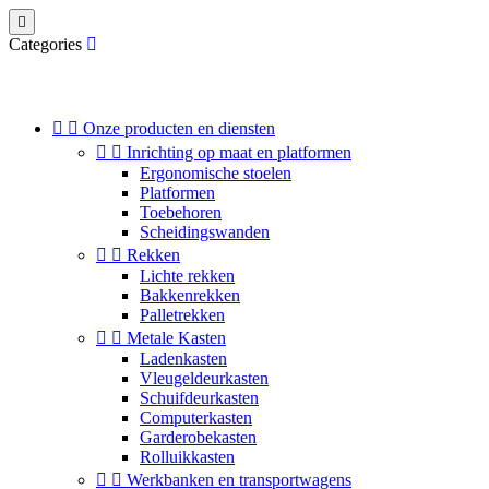

Categories


Onze producten en diensten


Inrichting op maat en platformen
Ergonomische stoelen
Platformen
Toebehoren
Scheidingswanden


Rekken
Lichte rekken
Bakkenrekken
Palletrekken


Metale Kasten
Ladenkasten
Vleugeldeurkasten
Schuifdeurkasten
Computerkasten
Garderobekasten
Rolluikkasten


Werkbanken en transportwagens