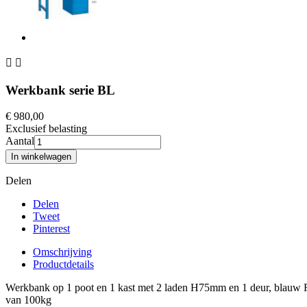


Werkbank serie BL
€ 980,00
Exclusief belasting
Aantal
In winkelwagen
Delen
Delen
Tweet
Pinterest
Omschrijving
Productdetails
Werkbank op 1 poot en 1 kast met 2 laden H75mm en 1 deur, blauw
van 100kg