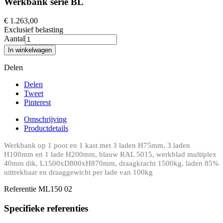
Werkbank serie BL
€ 1.263,00
Exclusief belasting
Aantal
In winkelwagen
Delen
Delen
Tweet
Pinterest
Omschrijving
Productdetails
Werkbank op 1 poot en 1 kast met 3 laden H75mm, 3 laden
H100mm en 1 lade H200mm, blauw RAL 5015, werkblad multiplex
40mm dik, L1500xD800xH870mm, draagkracht 1500kg, laden 85%
uittrekbaar en draaggewicht per lade van 100kg
Referentie
ML150 02
Specifieke referenties