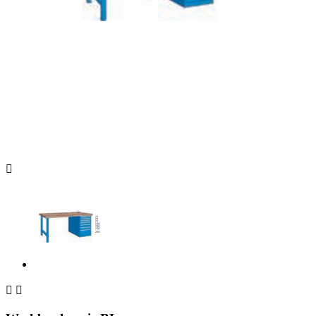


