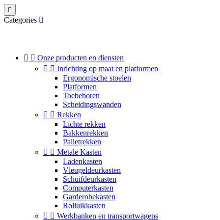

Categories


Onze producten en diensten


Inrichting op maat en platformen
Ergonomische stoelen
Platformen
Toebehoren
Scheidingswanden


Rekken
Lichte rekken
Bakkenrekken
Palletrekken


Metale Kasten
Ladenkasten
Vleugeldeurkasten
Schuifdeurkasten
Computerkasten
Garderobekasten
Rolluikkasten


Werkbanken en transportwagens