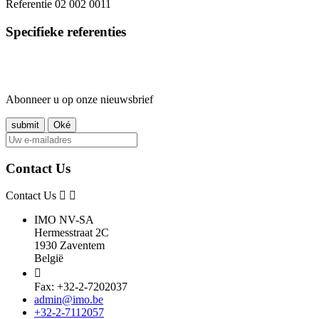
Referentie
02 002 0011
Specifieke referenties
Abonneer u op onze nieuwsbrief
Contact Us
Contact Us
IMO NV-SA
Hermesstraat 2C
1930 Zaventem
België

Fax: +32-2-7202037
admin@imo.be
+32-2-7112057