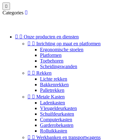

Categories


Onze producten en diensten


Inrichting op maat en platformen
Ergonomische stoelen
Platformen
Toebehoren
Scheidingswanden


Rekken
Lichte rekken
Bakkenrekken
Palletrekken


Metale Kasten
Ladenkasten
Vleugeldeurkasten
Schuifdeurkasten
Computerkasten
Garderobekasten
Rolluikkasten


Werkbanken en transportwagens