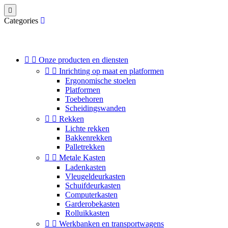

Categories


Onze producten en diensten


Inrichting op maat en platformen
Ergonomische stoelen
Platformen
Toebehoren
Scheidingswanden


Rekken
Lichte rekken
Bakkenrekken
Palletrekken


Metale Kasten
Ladenkasten
Vleugeldeurkasten
Schuifdeurkasten
Computerkasten
Garderobekasten
Rolluikkasten


Werkbanken en transportwagens