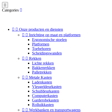

Categories


Onze producten en diensten


Inrichting op maat en platformen
Ergonomische stoelen
Platformen
Toebehoren
Scheidingswanden


Rekken
Lichte rekken
Bakkenrekken
Palletrekken


Metale Kasten
Ladenkasten
Vleugeldeurkasten
Schuifdeurkasten
Computerkasten
Garderobekasten
Rolluikkasten


Werkbanken en transportwagens