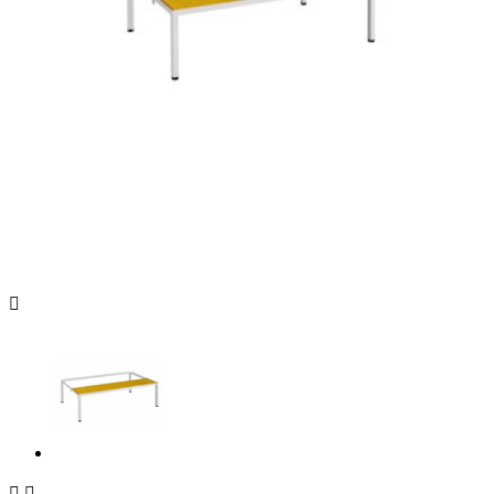


