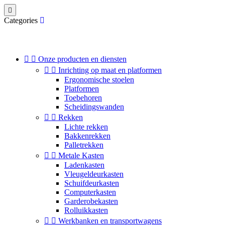

Categories


Onze producten en diensten


Inrichting op maat en platformen
Ergonomische stoelen
Platformen
Toebehoren
Scheidingswanden


Rekken
Lichte rekken
Bakkenrekken
Palletrekken


Metale Kasten
Ladenkasten
Vleugeldeurkasten
Schuifdeurkasten
Computerkasten
Garderobekasten
Rolluikkasten


Werkbanken en transportwagens