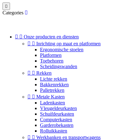

Categories


Onze producten en diensten


Inrichting op maat en platformen
Ergonomische stoelen
Platformen
Toebehoren
Scheidingswanden


Rekken
Lichte rekken
Bakkenrekken
Palletrekken


Metale Kasten
Ladenkasten
Vleugeldeurkasten
Schuifdeurkasten
Computerkasten
Garderobekasten
Rolluikkasten


Werkbanken en transportwagens