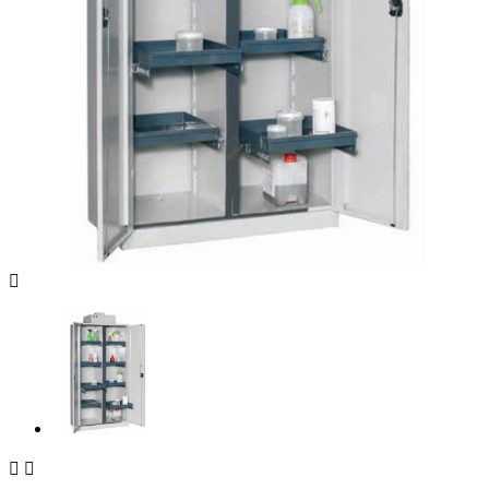


