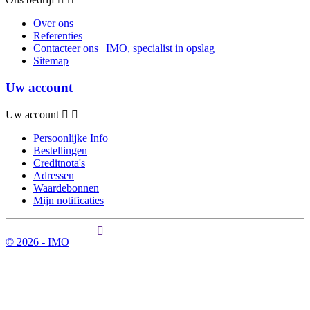
Over ons
Referenties
Contacteer ons | IMO, specialist in opslag
Sitemap
Uw account
Uw account
Persoonlijke Info
Bestellingen
Creditnota's
Adressen
Waardebonnen
Mijn notificaties
© 2026 - IMO