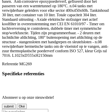
basen. Anti-corrosieve epoxypoederverf, gefixeerd door het
passeren van een warmtetunnel op 180°C. n.04 tanks met
verwijderbare geleiders voor elke sector 400x450x60h. Tankinhoud
30 liter, met container van 10 liter. Totale capaciteit 304 liter.
Standaard uitrusting - Axiale elektrische stofzuiger met actief
koolfilter in overeenstemming met CEI EN 61010/97 - Timer om
luchtverversing te controleren, dubbele timer met symmetrische
stop/werkfunctie. Tijden zijn programmeerbaar. - 2 deuren met
luchtdichte afdichting, 180° buitenopening met afdichting op de
structuur - stangensloten met handgrepen en sleutelsloten - n.08
verwijderbare hermetische tanks om de vloeistof op te vangen, anti-
zuur thermoplastische poederverf conform ISO 527, kleur Grijs ral
7016. L1023xD555xH2150mm
Referentie
MG269
Specifieke referenties
Abonneer u op onze nieuwsbrief