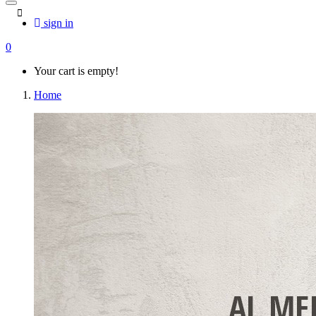
sign in
0
Your cart is empty!
Home