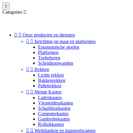

Categories


Onze producten en diensten


Inrichting op maat en platformen
Ergonomische stoelen
Platformen
Toebehoren
Scheidingswanden


Rekken
Lichte rekken
Bakkenrekken
Palletrekken


Metale Kasten
Ladenkasten
Vleugeldeurkasten
Schuifdeurkasten
Computerkasten
Garderobekasten
Rolluikkasten


Werkbanken en transportwagens